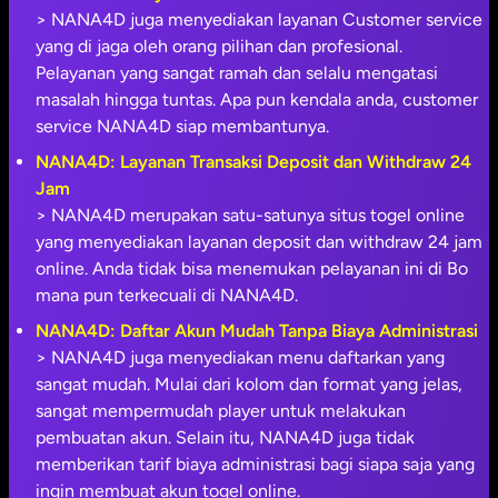
> NANA4D juga menyediakan layanan Customer service
yang di jaga oleh orang pilihan dan profesional.
Pelayanan yang sangat ramah dan selalu mengatasi
masalah hingga tuntas. Apa pun kendala anda, customer
service NANA4D siap membantunya.
NANA4D: Layanan Transaksi Deposit dan Withdraw 24
Jam
> NANA4D merupakan satu-satunya situs togel online
yang menyediakan layanan deposit dan withdraw 24 jam
online. Anda tidak bisa menemukan pelayanan ini di Bo
mana pun terkecuali di NANA4D.
NANA4D: Daftar Akun Mudah Tanpa Biaya Administrasi
> NANA4D juga menyediakan menu daftarkan yang
sangat mudah. Mulai dari kolom dan format yang jelas,
sangat mempermudah player untuk melakukan
pembuatan akun. Selain itu, NANA4D juga tidak
memberikan tarif biaya administrasi bagi siapa saja yang
ingin membuat akun togel online.