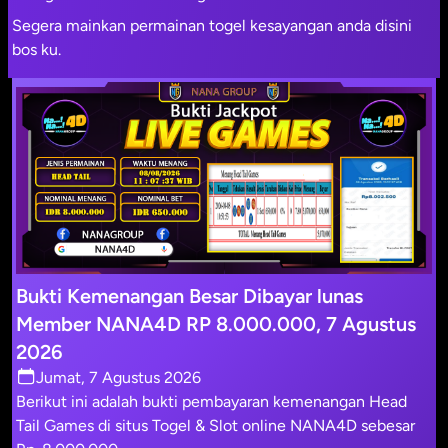
Segera mainkan permainan togel kesayangan anda disini
bos ku.
Bukti Kemenangan Besar Dibayar lunas
Member NANA4D RP 8.000.000, 7 Agustus
2026
Jumat, 7 Agustus 2026
Berikut ini adalah bukti pembayaran kemenangan Head
Tail Games di situs Togel & Slot online NANA4D sebesar