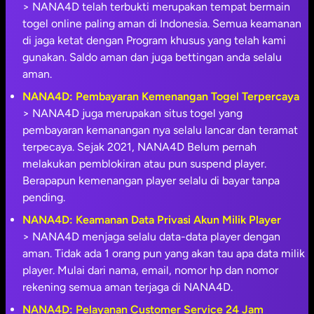
> NANA4D telah terbukti merupakan tempat bermain
togel online paling aman di Indonesia. Semua keamanan
di jaga ketat dengan Program khusus yang telah kami
gunakan. Saldo aman dan juga bettingan anda selalu
aman.
NANA4D: Pembayaran Kemenangan Togel Terpercaya
> NANA4D juga merupakan situs togel yang
pembayaran kemanangan nya selalu lancar dan teramat
terpecaya. Sejak 2021, NANA4D Belum pernah
melakukan pemblokiran atau pun suspend player.
Berapapun kemenangan player selalu di bayar tanpa
pending.
NANA4D: Keamanan Data Privasi Akun Milik Player
> NANA4D menjaga selalu data-data player dengan
aman. Tidak ada 1 orang pun yang akan tau apa data milik
player. Mulai dari nama, email, nomor hp dan nomor
rekening semua aman terjaga di NANA4D.
NANA4D: Pelayanan Customer Service 24 Jam