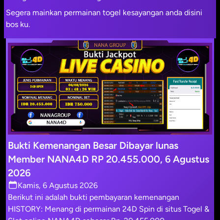
Segera mainkan permainan togel kesayangan anda disini
bos ku.
Bukti Kemenangan Besar Dibayar lunas
Member NANA4D RP 20.455.000, 6 Agustus
2026
Kamis, 6 Agustus 2026
Berikut ini adalah bukti pembayaran kemenangan
HISTORY: Menang di permainan 24D Spin di situs Togel &