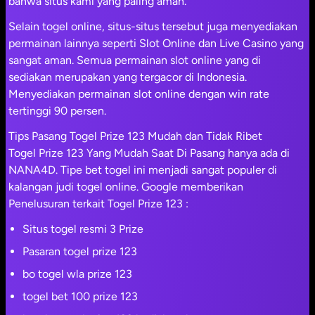
bahwa situs kami yang paling aman.
Selain togel online, situs-situs tersebut juga menyediakan
permainan lainnya seperti Slot Online dan Live Casino yang
sangat aman. Semua permainan slot online yang di
sediakan merupakan yang tergacor di Indonesia.
Menyediakan permainan slot online dengan win rate
tertinggi 90 persen.
Tips Pasang Togel Prize 123 Mudah dan Tidak Ribet
Togel Prize 123 Yang Mudah Saat Di Pasang hanya ada di
NANA4D. Tipe bet togel ini menjadi sangat populer di
kalangan judi togel online. Google memberikan
Penelusuran terkait Togel Prize 123 :
Situs togel resmi 3 Prize
Pasaran togel prize 123
bo togel wla prize 123
togel bet 100 prize 123