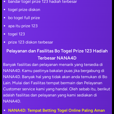
bandar togel prize 123 hadiah terbesar
togel prize diskon
bo togel full prize
apa itu prize 123
togel 123
prize 123 diskon terbesar
Pelayanan dan Fasilitas Bo Togel Prize 123 Hadiah
Terbesar NANA4D
Banyak fasilitas dan pelayanan menarik yang tersedia di
NANA4D. Kamu pastinya bakalan puas jika bergabung di
NANA4D. Banyak hal yang tidak akan anda temukan di Bo
Lain. Mulai dari Fasilitas tempat bermain dan Pelayanan
Customer service kami yang handal. Oleh sebab itu, berikut
adalah fasilitas dan pelayanan yang kami sediakan di
NANA4D.
NANA4D: Tempat Betting Togel Online Paling Aman