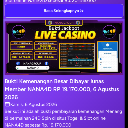
Slot online NANA4D sebesar Rp. 20.455.000
Baca Selengkapnya
Bukti Kemenangan Besar Dibayar lunas
Member NANA4D RP 19.170.000, 6 Agustus
2026
Kamis, 6 Agustus 2026
Berikut ini adalah bukti pembayaran kemenangan Menang
di permainan 24D Spin di situs Togel & Slot online
NANA4D sebesar Rp. 19.170.000