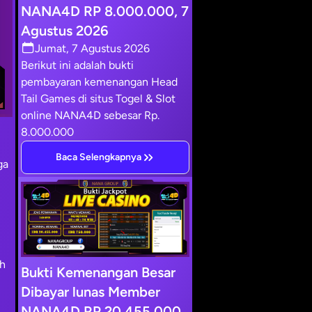
NANA4D RP 8.000.000, 7
Agustus 2026
Jumat, 7 Agustus 2026
Berikut ini adalah bukti
pembayaran kemenangan Head
Tail Games di situs Togel & Slot
online NANA4D sebesar Rp.
8.000.000
Baca Selengkapnya
ga
eh
Bukti Kemenangan Besar
Dibayar lunas Member
NANA4D RP 20.455.000,