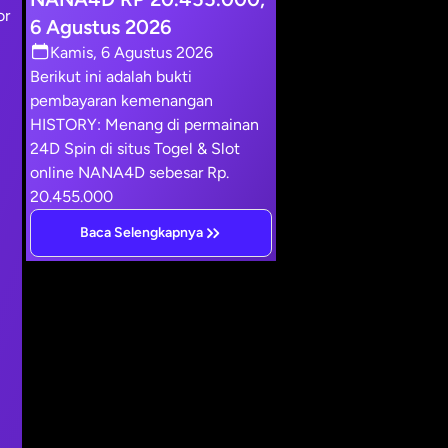
or
6 Agustus 2026
Kamis, 6 Agustus 2026
Berikut ini adalah bukti
pembayaran kemenangan
HISTORY: Menang di permainan
24D Spin di situs Togel & Slot
online NANA4D sebesar Rp.
20.455.000
Baca Selengkapnya