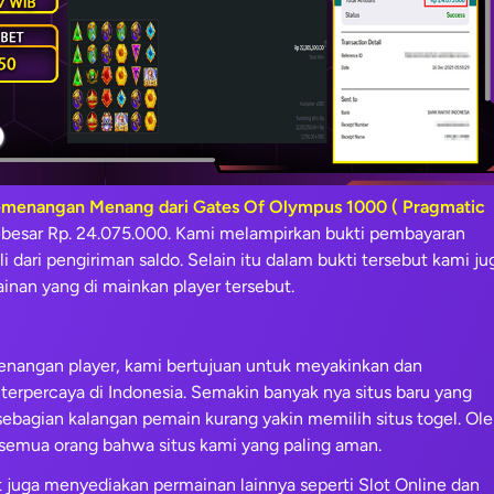
emenangan Menang dari Gates Of Olympus 1000 ( Pragmatic
ebesar Rp. 24.075.000. Kami melampirkan bukti pembayaran
 dari pengiriman saldo. Selain itu dalam bukti tersebut kami ju
inan yang di mainkan player tersebut.
menangan player, kami bertujuan untuk meyakinkan dan
erpercaya di Indonesia. Semakin banyak nya situs baru yang
bagian kalangan pemain kurang yakin memilih situs togel. Ol
 semua orang bahwa situs kami yang paling aman.
but juga menyediakan permainan lainnya seperti Slot Online dan