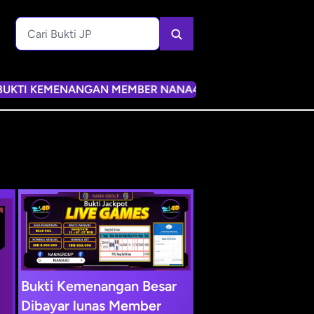
ENANGAN MEMBER NANA4D DAN NONO4D
Bukti Kemenangan Besar
Dibayar lunas Member