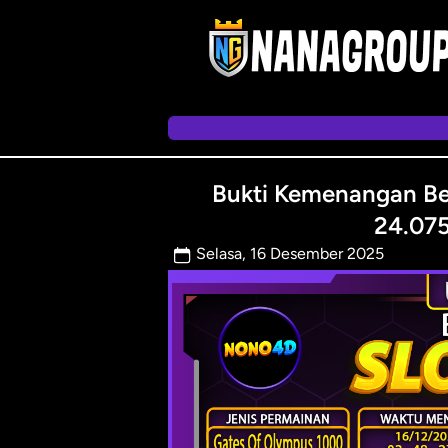
Bukti Kemenangan B
24.075
Selasa, 16 Desember 2025