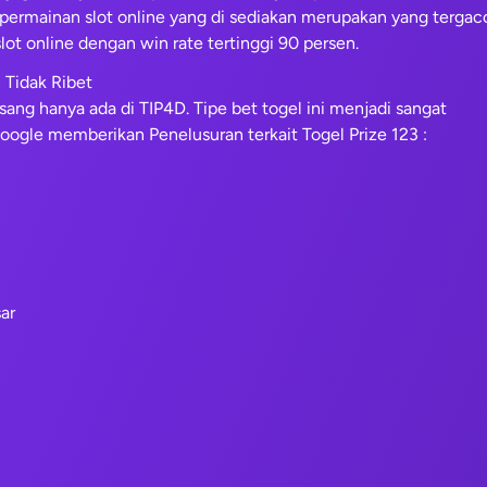
permainan slot online yang di sediakan merupakan yang tergac
ot online dengan win rate tertinggi 90 persen.
 Tidak Ribet
ang hanya ada di TIP4D. Tipe bet togel ini menjadi sangat
 Google memberikan Penelusuran terkait Togel Prize 123 :
ar