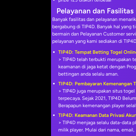
Pelayanan dan Fasilitas
Banyak fasilitas dan pelayanan menarik
bergabung di TIP4D. Banyak hal yang ti
bermain dan Pelayanan Customer service
pelayanan yang kami sediakan di TIP4D
TIP4D: Tempat Betting Togel Onli
> TIP4D telah terbukti merupakan t
keamanan di jaga ketat dengan Pro
bettingan anda selalu aman.
TIP4D: Pembayaran Kemenangan T
> TIP4D juga merupakan situs toge
terpecaya. Sejak 2021, TIP4D Belum
Berapapun kemenangan player selalu
TIP4D: Keamanan Data Privasi Akun
> TIP4D menjaga selalu data-data p
milik player. Mulai dari nama, emai