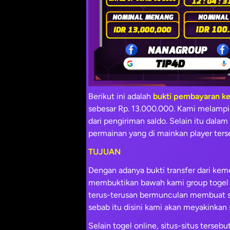
Berikut ini adalah
bukti pembayaran k
sebesar Rp. 13.000.000. Kami melampi
dari pengiriman saldo. Selain itu dala
permainan yang di mainkan player ters
TUJUAN
Dengan adanya bukti transfer dari ke
membuktikan bawah kami group togel t
terus-terusan bermunculan membuat se
sebab itu disini kami akan meyakinkan
Selain togel online, situs-situs terse