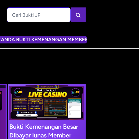
TI KEMENANGAN MEMBER NANA4D DAN NONO4D
Bukti Kemenangan Besar
Dibayar lunas Member